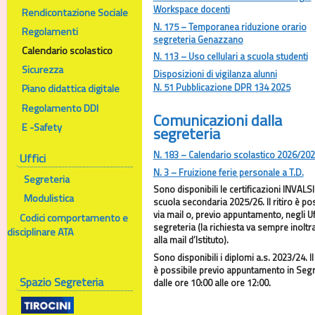
Workspace docenti
Rendicontazione Sociale
N. 175 – Temporanea riduzione orario
Regolamenti
segreteria Genazzano
Calendario scolastico
N. 113 – Uso cellulari a scuola studenti
Sicurezza
Disposizioni di vigilanza alunni
N. 51 Pubblicazione DPR 134 2025
Piano didattica digitale
Regolamento DDI
Comunicazioni dalla
E -Safety
segreteria
N. 183 – Calendario scolastico 2026/20
Uffici
N. 3 – Fruizione ferie personale a T.D.
Segreteria
Sono disponibili le certificazioni INVALSI
Modulistica
scuola secondaria 2025/26. Il ritiro è pos
via mail o, previo appuntamento, negli Uff
Codici comportamento e
segreteria (la richiesta va sempre inoltr
disciplinare ATA
alla mail d’Istituto).
Sono disponibili i diplomi a.s. 2023/24. Il 
è possibile previo appuntamento in Segr
Spazio Segreteria
dalle ore 10:00 alle ore 12:00.