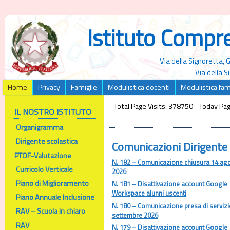
Istituto Compr
Via della Signoretta,
Via della 
Home
Privacy
Famiglie
Modulistica docenti
Modulistica fam
Total Page Visits: 378750 - Today Pag
IL NOSTRO ISTITUTO
Organigramma
Dirigente scolastica
Comunicazioni Dirigente
PTOF-Valutazione
N. 182 – Comunicazione chiusura 14 ag
Curricolo Verticale
2026
Piano di Miglioramento
N. 181 – Disattivazione account Google
Workspace alunni uscenti
Piano Annuale Inclusione
N. 180 – Comunicazione presa di servizi
RAV – Scuola in chiaro
settembre 2026
RAV
N. 179 – Disattivazione account Google