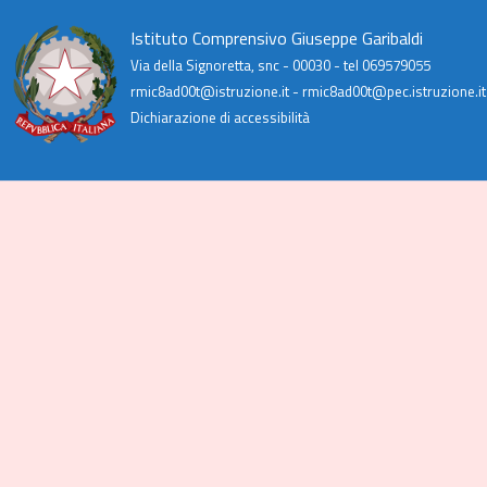
Istituto Comprensivo Giuseppe Garibaldi
Via della Signoretta, snc - 00030 - tel 069579055
rmic8ad00t@istruzione.it - rmic8ad00t@pec.istruzione.it
Dichiarazione di accessibilità