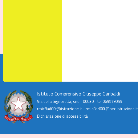
Istituto Comprensivo Giuseppe Garibaldi
Via della Signoretta, snc - 00030 - tel 069579055
rmic8ad00t@istruzione.it - rmic8ad00t@pec.istruzione.it
Dichiarazione di accessibilità