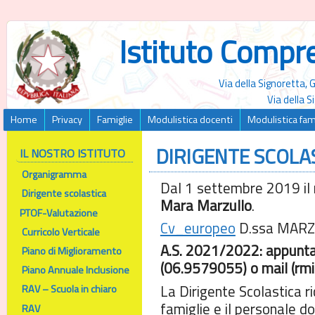
Istituto Compr
Via della Signoretta,
Via della 
Home
Privacy
Famiglie
Modulistica docenti
Modulistica fam
DIRIGENTE SCOLA
IL NOSTRO ISTITUTO
Organigramma
Dal 1 settembre 2019 il n
Dirigente scolastica
Mara Marzullo
.
PTOF-Valutazione
Cv_europeo
D.ssa MARZ
Curricolo Verticale
A.S. 2021/2022: appunta
Piano di Miglioramento
(06.9579055) o mail (rm
Piano Annuale Inclusione
La Dirigente Scolastica r
RAV – Scuola in chiaro
famiglie e il personale do
RAV