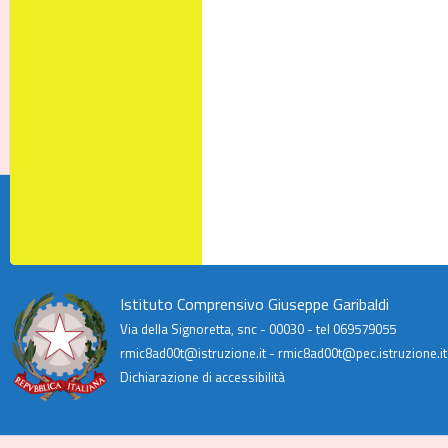
Istituto Comprensivo Giuseppe Garibaldi
Via della Signoretta, snc - 00030 - tel 069579055
rmic8ad00t@istruzione.it - rmic8ad00t@pec.istruzione.it
Dichiarazione di accessibilità