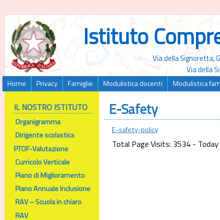
Istituto Compr
Via della Signoretta,
Via della 
Home
Privacy
Famiglie
Modulistica docenti
Modulistica fam
E-Safety
IL NOSTRO ISTITUTO
Organigramma
E-safety-policy
Dirigente scolastica
Total Page Visits: 3534 - Today 
PTOF-Valutazione
Curricolo Verticale
Piano di Miglioramento
Piano Annuale Inclusione
RAV – Scuola in chiaro
RAV