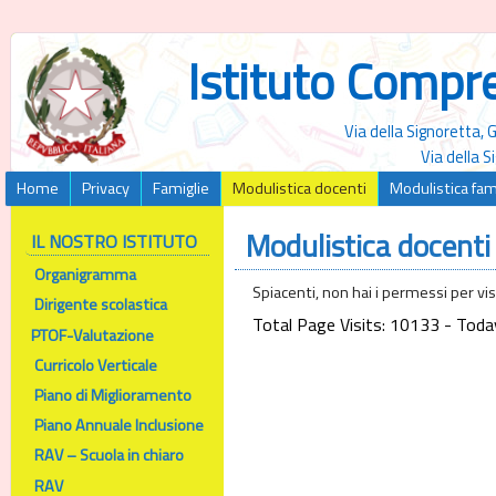
Istituto Compr
Via della Signoretta,
Via della 
Home
Privacy
Famiglie
Modulistica docenti
Modulistica fam
Modulistica docenti
IL NOSTRO ISTITUTO
Organigramma
Spiacenti, non hai i permessi per vi
Dirigente scolastica
Total Page Visits: 10133 - Today
PTOF-Valutazione
Curricolo Verticale
Piano di Miglioramento
Piano Annuale Inclusione
RAV – Scuola in chiaro
RAV