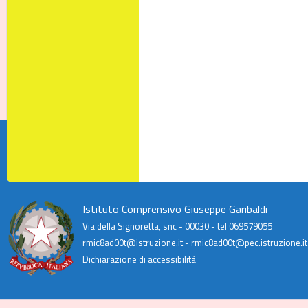
Istituto Comprensivo Giuseppe Garibaldi
Via della Signoretta, snc - 00030 - tel 069579055
rmic8ad00t@istruzione.it - rmic8ad00t@pec.istruzione.it
Dichiarazione di accessibilità