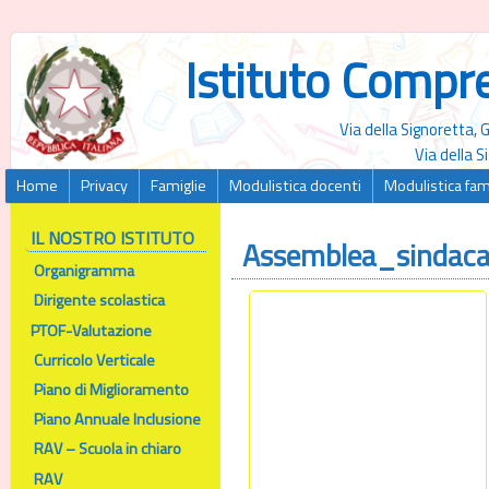
Istituto Compr
Via della Signoretta,
Via della 
Home
Privacy
Famiglie
Modulistica docenti
Modulistica fam
IL NOSTRO ISTITUTO
Assemblea_sindac
Organigramma
Dirigente scolastica
PTOF-Valutazione
Curricolo Verticale
Piano di Miglioramento
Piano Annuale Inclusione
RAV – Scuola in chiaro
RAV