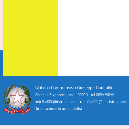
Istituto Comprensivo Giuseppe Garibaldi
Via della Signoretta, snc - 00030 - tel 069579055
rmic8ad00t@istruzione.it - rmic8ad00t@pec.istruzione.it
Dichiarazione di accessibilità