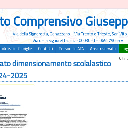
uto Comprensivo Giusepp
Via della Signoretta, Genazzano – Via Trento e Trieste, San Vi
Via della Signoretta, snc - 00030 - tel 069579055 •
odulistica famiglie
Contatti
Personale ATA
Area-riservata
Log
Ultima
to dimensionamento scolalastico
024-2025