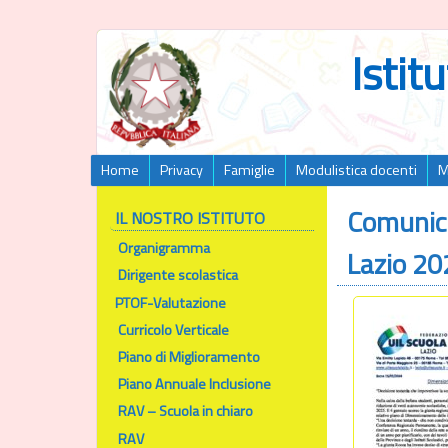
Istit
Home
Privacy
Famiglie
Modulistica docenti
M
Comunica
IL NOSTRO ISTITUTO
Organigramma
Lazio 2
Dirigente scolastica
PTOF-Valutazione
Curricolo Verticale
Piano di Miglioramento
Piano Annuale Inclusione
RAV – Scuola in chiaro
RAV