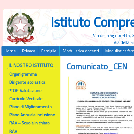
Istituto Compr
Via della Signoretta,
Via della 
Home
Privacy
Famiglie
Modulistica docenti
Modulistica fam
Comunicato_CEN
IL NOSTRO ISTITUTO
Organigramma
Dirigente scolastica
PTOF-Valutazione
Curricolo Verticale
Piano di Miglioramento
Piano Annuale Inclusione
RAV – Scuola in chiaro
RAV