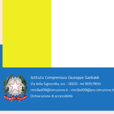
Istituto Comprensivo Giuseppe Garibaldi
Via della Signoretta, snc - 00030 - tel 069579055
rmic8ad00t@istruzione.it - rmic8ad00t@pec.istruzione.it
Dichiarazione di accessibilità