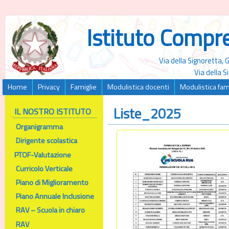
Istituto Compr
Via della Signoretta,
Via della 
Home
Privacy
Famiglie
Modulistica docenti
Modulistica fam
Liste_2025
IL NOSTRO ISTITUTO
Organigramma
Dirigente scolastica
PTOF-Valutazione
Curricolo Verticale
Piano di Miglioramento
Piano Annuale Inclusione
RAV – Scuola in chiaro
RAV