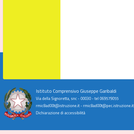
Istituto Comprensivo Giuseppe Garibaldi
Via della Signoretta, snc - 00030 - tel 069579055
rmic8ad00t@istruzione.it - rmic8ad00t@pec.istruzione.it
Dichiarazione di accessibilità