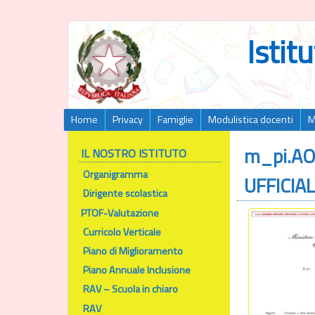
Istit
Home
Privacy
Famiglie
Modulistica docenti
M
m_pi.A
IL NOSTRO ISTITUTO
Organigramma
UFFICIA
Dirigente scolastica
PTOF-Valutazione
Curricolo Verticale
Piano di Miglioramento
Piano Annuale Inclusione
RAV – Scuola in chiaro
RAV