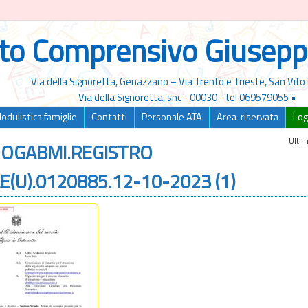
uto Comprensivo Giusepp
Via della Signoretta, Genazzano – Via Trento e Trieste, San Vi
Via della Signoretta, snc - 00030 - tel 069579055 •
odulistica famiglie
Contatti
Personale ATA
Area-riservata
Log
Ultim
OOGABMI.REGISTRO
LE(U).0120885.12-10-2023 (1)