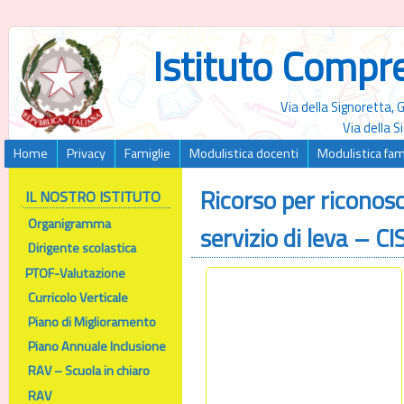
Istituto Compr
Via della Signoretta,
Via della 
Home
Privacy
Famiglie
Modulistica docenti
Modulistica fam
Ricorso per riconos
IL NOSTRO ISTITUTO
Organigramma
servizio di leva – CI
Dirigente scolastica
PTOF-Valutazione
Curricolo Verticale
Piano di Miglioramento
Piano Annuale Inclusione
RAV – Scuola in chiaro
RAV