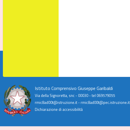
Istituto Comprensivo Giuseppe Garibaldi
Via della Signoretta, snc - 00030 - tel 069579055
rmic8ad00t@istruzione.it - rmic8ad00t@pec.istruzione.it
Dichiarazione di accessibilità