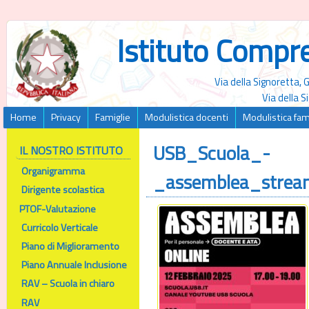
Istituto Compr
Via della Signoretta,
Via della 
Home
Privacy
Famiglie
Modulistica docenti
Modulistica fam
USB_Scuola_-
IL NOSTRO ISTITUTO
Organigramma
_assemblea_strea
Dirigente scolastica
PTOF-Valutazione
Curricolo Verticale
Piano di Miglioramento
Piano Annuale Inclusione
RAV – Scuola in chiaro
RAV