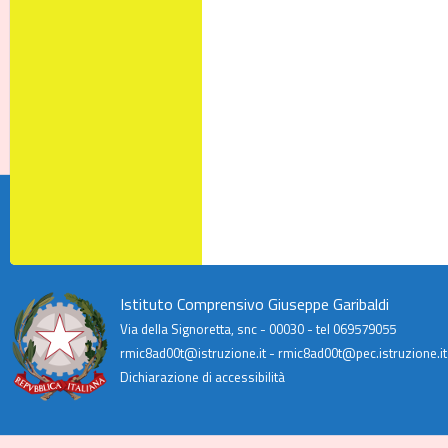
Istituto Comprensivo Giuseppe Garibaldi
Via della Signoretta, snc - 00030 - tel 069579055
rmic8ad00t@istruzione.it - rmic8ad00t@pec.istruzione.it
Dichiarazione di accessibilità